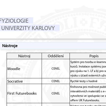
FYZIOLOGIE
UNIVERZITY KARLOVY
Nástroje
Nástroj
Oddělení
Popis
Systém pro tvorbu e-learni
kurzů. Instalace systému jso
Moodle
CENEL
pro výuku na 1. LF a b) pro
výuku s účastí externích uži
Socrative
CENEL
Rychlé testy v hodině
Knihovna pro možnost publ
interaktivních materiálů s 
First Futurebooks
CENEL
vytvořeno ve spolupráci se s
offem UK Futurebooks.
Nástroj pro tvorbu struktur