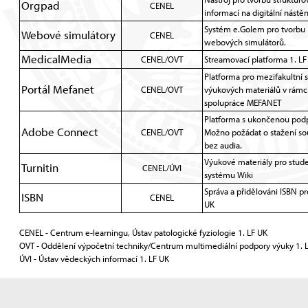
Orgpad
CENEL
informací na digitální nástě
Systém e.Golem pro tvorbu
Webové simulátory
CENEL
webových simulátorů.
MedicalMedia
CENEL/OVT
Streamovací platforma 1. LF
Platforma pro mezifakultní s
Portál Mefanet
CENEL/OVT
výukových materiálů v rámc
spolupráce MEFANET
Platforma s ukončenou pod
Adobe Connect
CENEL/OVT
Možno požádat o stažení s
bez audia.
Výukové materiály pro stud
Turnitin
CENEL/ÚVI
systému Wiki
Správa a přidělováni ISBN pr
ISBN
CENEL
UK
CENEL - Centrum e-learningu, Ústav patologické fyziologie 1. LF UK
OVT - Oddělení výpočetní techniky/Centrum multimediální podpory výuky 1. 
ÚVI - Ústav vědeckých informací 1. LF UK