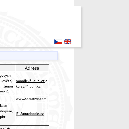
česky
english
Adresa
ngových
u dvě: a)
moodle.lf1.cuni.cz
a
 smíšenou
kurzy.lf1.cuni.cz
vatelů.
www.socrative.com
ikace
e-shopem,
lf1.futurebooks.cz
pin-
ovaných