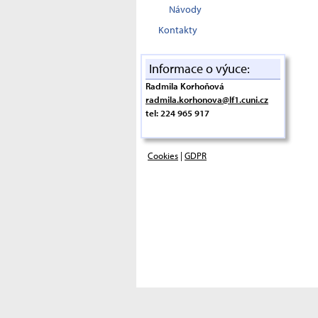
Návody
Kontakty
Informace o výuce:
Radmila Korhoňová
radmila.korhonova@lf1.cuni.cz
tel: 224 965 917
Cookies
|
GDPR