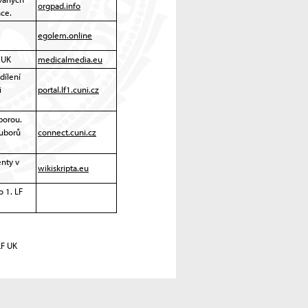
orgpad.info
nce.
egolem.online
 UK
medicalmedia.eu
dílení
i
portal.lf1.cuni.cz
porou.
ouborů
connect.cuni.cz
enty v
wikiskripta.eu
o 1. LF
LF UK